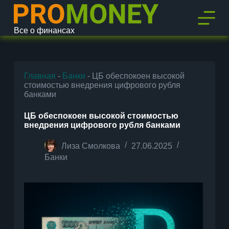
П
е
р
Все о финансах
е
й
т
и
к
Главная
-
Банки
-
ЦБ обеспокоен высокой
с
стоимостью внедрения цифрового рубля
у
банками
т
и
ЦБ обеспокоен высокой стоимостью
внедрения цифрового рубля банками
Лиза Смолкова
27.06.2025
Банки