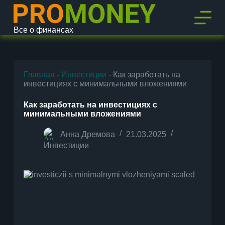
П
е
р
Все о финансах
е
й
т
и
к
Главная
-
Инвестиции
-
Как заработать на
с
инвестициях с минимальными вложениями
у
т
Как заработать на инвестициях с
и
минимальными вложениями
Анна Дремова
21.03.2025
Инвестиции