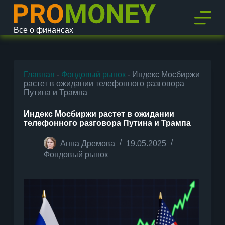
П
е
р
Все о финансах
е
й
т
и
к
Главная
-
Фондовый рынок
-
Индекс Мосбиржи
с
растет в ожидании телефонного разговора
у
Путина и Трампа
т
и
Индекс Мосбиржи растет в ожидании
телефонного разговора Путина и Трампа
Анна Дремова
19.05.2025
Фондовый рынок