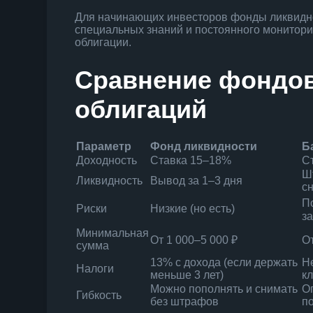
Для начинающих инвесторов фонды ликвиднос
специальных знаний и постоянного монитори
облигации.
Сравнение фондов
облигаций
Параметр
Фонд ликвидности
Б
Доходность
Ставка 15–18%
С
Ш
Ликвидность
Вывод за 1–3 дня
с
По
Риски
Низкие (но есть)
з
Минимальная
От 1 000–5 000 ₽
О
сумма
13% с дохода (если держать
Н
Налоги
меньше 3 лет)
к
Можно пополнять и снимать
О
Гибкость
без штрафов
п