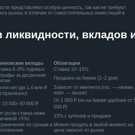
ти представляют особую ценность, так как не требуют
нга рынка, в отличие от самостоятельных инвестиций в
 ликвидности, вкладов 
анковские вклады
Облигации
тавка 6–9% годовых
Ставка 10–15%
трафы за досрочное
Продажа на бирже (1–2 дня)
нятие
Зависит от эмитента (гос. — низкие,
чти нет (до 1,4 млн ₽
корп. — выше)
астраховано)
От 1 000 ₽ (но на бирже удобнее от 
т 10 000–50 000 ₽
000 ₽)
ет (если ставка ниже
13% с купонов и продажи
лючевой +5%)
граничения по срокам и
Можно продать в любой момент, но
ополнению
цена зависит от рынка