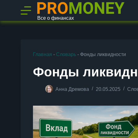
П
е
р
Все о финансах
е
й
т
и
к
с
Главная
-
Словарь
-
Фонды ликвидности
у
т
и
Фонды ликвидн
Анна Дремова
20.05.2025
Сло