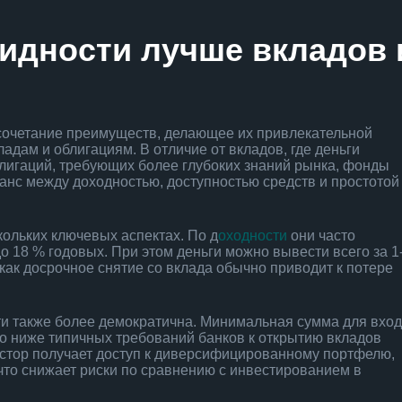
идности лучше вкладов 
сочетание преимуществ, делающее их привлекательной
дам и облигациям. В отличие от вкладов, где деньги
лигаций, требующих более глубоких знаний рынка, фонды
нс между доходностью, доступностью средств и простотой
ольких ключевых аспектах. По д
оходности
они часто
о 18 % годовых. При этом деньги можно вывести всего за 1
 как досрочное снятие со вклада обычно приводит к потере
ти также более демократична. Минимальная сумма для вхо
но ниже типичных требований банков к открытию вкладов
вестор получает доступ к диверсифицированному портфелю,
что снижает риски по сравнению с инвестированием в