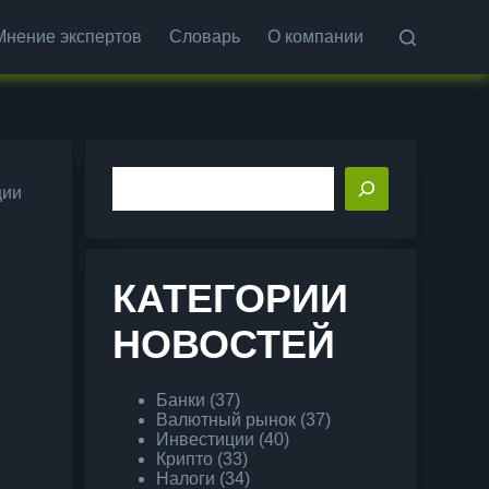
Мнение экспертов
Словарь
О компании
Поиск
ции
КАТЕГОРИИ
НОВОСТЕЙ
Банки
(37)
Валютный рынок
(37)
Инвестиции
(40)
Крипто
(33)
Налоги
(34)