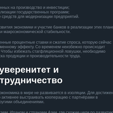
нных на производство и инвестиции;
ализации государственных программ;
 средств для модернизации предприятий.
вития экономики и участие банков в реализации этих план
 и макроэкономической стабильности.
енные процентные ставки и сжатие спроса, которую сейчас
ременному эффекту. Со временем неизбежно происходит
. Чтобы избежать стагфляционной ловушки, необходимо
ка продукции и производительности труда.
уверенитет и
трудничество
 экономика в мире не развивается в изоляции. Для достиже
о активнее выстраивать кооперацию с партнёрами в
ругими объединениями.
таем, Ираном и странами Азии, где схожие цели по развити