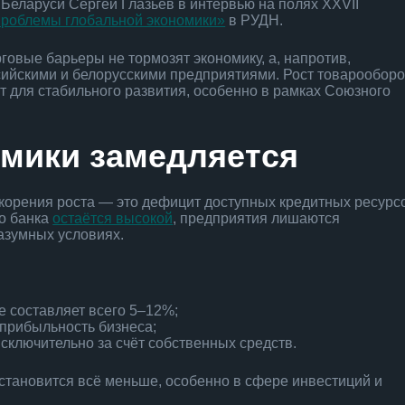
 Беларуси Сергей Глазьев в интервью на полях XXVII
проблемы глобальной экономики»
в РУДН.
говые барьеры не тормозят экономику, а, напротив,
ийскими и белорусскими предприятиями. Рост товарооборо
 для стабильного развития, особенно в рамках Союзного
омики замедляется
скорения роста — это дефицит доступных кредитных ресурс
го банка
остаётся высокой
, предприятия лишаются
азумных условиях.
е составляет всего 5–12%;
прибыльность бизнеса;
ключительно за счёт собственных средств.
 становится всё меньше, особенно в сфере инвестиций и