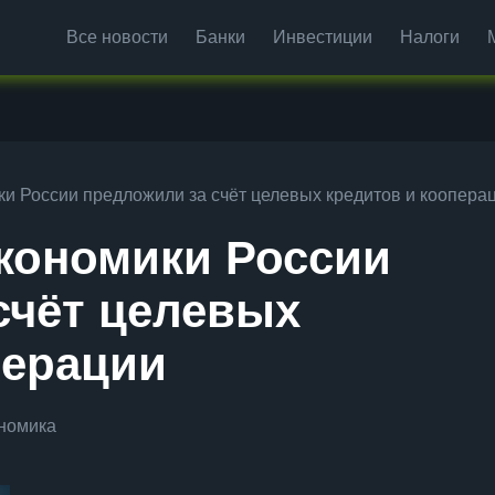
Все новости
Банки
Инвестиции
Налоги
ки России предложили за счёт целевых кредитов и коопера
экономики России
счёт целевых
перации
номика