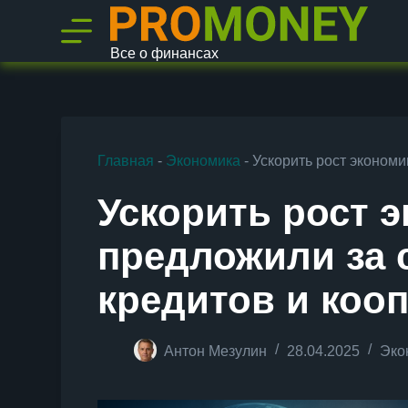
П
е
р
Все о финансах
е
й
т
и
к
с
Главная
-
Экономика
-
Ускорить рост экономи
у
т
и
Ускорить рост 
предложили за 
кредитов и коо
Антон Мезулин
28.04.2025
Эко