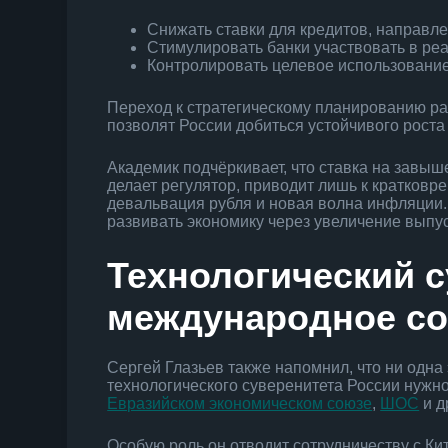
Снижать ставки для кредитов, направле
Стимулировать банки участвовать в ре
Контролировать целевое использование
Переход к стратегическому планированию раз
позволят России добиться устойчивого роста
Академик подчёркивает, что ставка на завыш
делает регулятор, приводит лишь к кратков
девальвация рубля и новая волна инфляции
развивать экономику через увеличение выпус
Технологический с
международное со
Сергей Глазьев также напомнил, что ни одна
технологического суверенитета России нужн
Евразийском экономическом союзе
,
ШОС
и д
Особую роль он отводит сотрудничеству с Ки