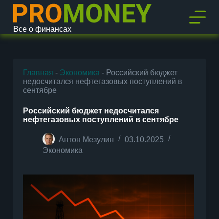
П
е
р
Все о финансах
е
й
т
и
к
Главная
-
Экономика
-
Российский бюджет
с
недосчитался нефтегазовых поступлений в
у
сентябре
т
и
Российский бюджет недосчитался
нефтегазовых поступлений в сентябре
Антон Мезулин
03.10.2025
Экономика