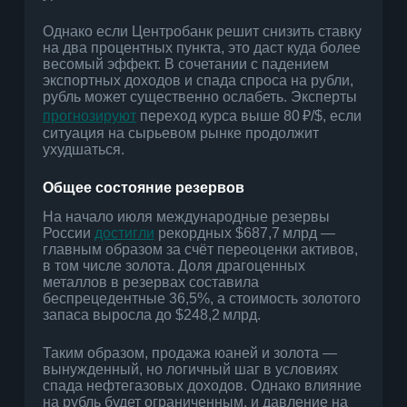
Однако если Центробанк решит снизить ставку
на два процентных пункта, это даст куда более
весомый эффект. В сочетании с падением
экспортных доходов и спада спроса на рубли,
рубль может существенно ослабеть. Эксперты
прогнозируют
переход курса выше 80 ₽/$, если
ситуация на сырьевом рынке продолжит
ухудшаться.
Общее состояние резервов
На начало июля международные резервы
России
достигли
рекордных $687,7 млрд —
главным образом за счёт переоценки активов,
в том числе золота. Доля драгоценных
металлов в резервах составила
беспрецедентные 36,5%, а стоимость золотого
запаса выросла до $248,2 млрд.
Таким образом, продажа юаней и золота —
вынужденный, но логичный шаг в условиях
спада нефтегазовых доходов. Однако влияние
на рубль будет ограниченным, и давление на