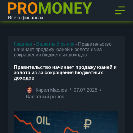
П
е
р
Все о финансах
е
й
т
и
к
Главная
-
Валютный рынок
-
Правительство
с
начинает продажу юаней и золота из-за
у
сокращения бюджетных доходов
т
и
Правительство начинает продажу юаней и
золота из-за сокращения бюджетных
доходов
Кирил Маслов
07.07.2025
Валютный рынок