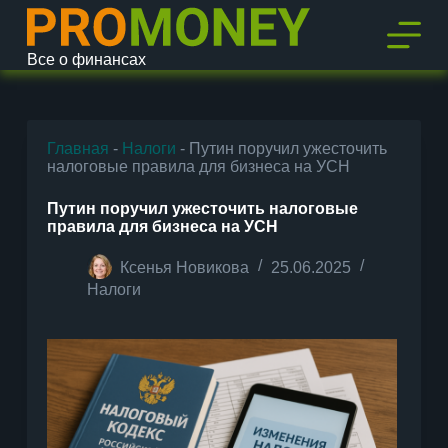
П
е
р
Все о финансах
е
й
т
и
к
Главная
-
Налоги
-
Путин поручил ужесточить
с
налоговые правила для бизнеса на УСН
у
т
Путин поручил ужесточить налоговые
и
правила для бизнеса на УСН
Ксенья Новикова
25.06.2025
Налоги