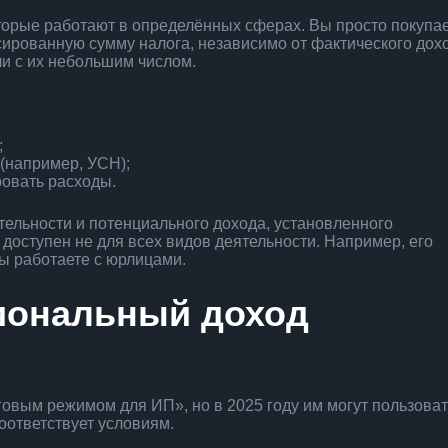
торые работают в определённых сферах. Вы просто покупа
сированную сумму налога, независимо от фактического дох
и с их небольшим числом.
;
(например, УСН);
ровать расходы.
ятельности и потенциального дохода, установленного
т доступен не для всех видов деятельности. Например, его
вы работаете с юрлицами.
иональный доход
говым режимом для ИП», но в 2025 году им могут пользова
оответствует условиям.