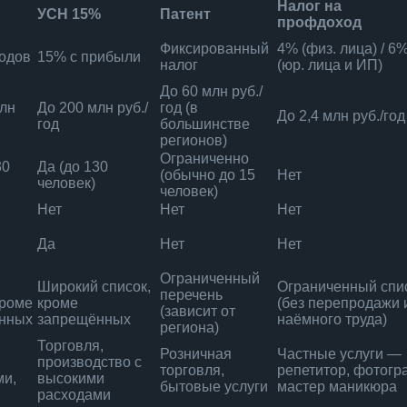
Налог на
УСН 15%
Патент
профдоход
Фиксированный
4% (физ. лица) / 6
ходов
15% с прибыли
налог
(юр. лица и ИП)
До 60 млн руб./
млн
До 200 млн руб./
год (в
До 2,4 млн руб./год
год
большинстве
регионов)
Ограниченно
30
Да (до 130
(обычно до 15
Нет
человек)
человек)
Нет
Нет
Нет
Да
Нет
Нет
Ограниченный
й
Широкий список,
Ограниченный спи
перечень
кроме
кроме
(без перепродажи 
(зависит от
нных
запрещённых
наёмного труда)
региона)
Торговля,
Розничная
Частные услуги —
производство с
торговля,
репетитор, фотогр
ми,
высокими
бытовые услуги
мастер маникюра
расходами