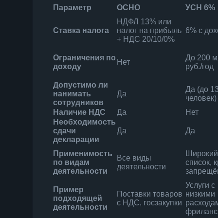
Параметр
ОСНО
УСН 6%
НДФЛ 13% или
Ставка налога
налог на прибыль
6% с до
+ НДС 20/10/0%
Ограничения по
До 200 
Нет
доходу
руб./год
Допустимо ли
Да (до 1
нанимать
Да
человек)
сотрудников
Наличие НДС
Да
Нет
Необходимость
сдачи
Да
Да
декларации
Применимость
Широки
Все виды
по видам
список, 
деятельности
деятельности
запрещё
Услуги с
Пример
Поставки товаров
низкими
подходящей
с НДС, госзакупки
расхода
деятельности
фриланс