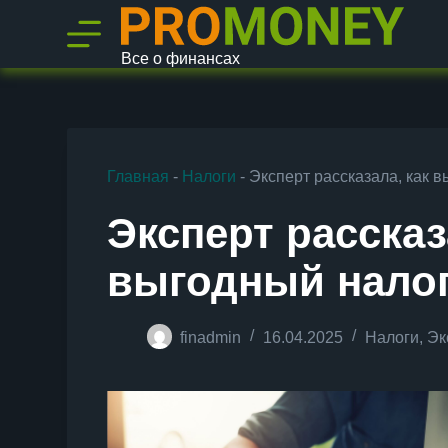
П
е
р
Все о финансах
е
й
т
и
к
с
Главная
-
Налоги
-
Эксперт рассказала, как
у
т
и
Эксперт рассказ
выгодный нало
finadmin
16.04.2025
Налоги
,
Эк