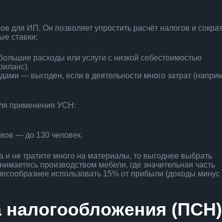
в для ИП. Он позволяет упростить расчёт налогов и сокра
ые ставки:
ебольшие расходы или услуги с низкой себестоимостью
риланс).
дами — выгоден, если в деятельности много затрат (напри
для применения УСН:
ков — до 130 человек.
ва и не тратите много на материалы, то выгоднее выбрать
занимаетесь производством мебели, где значительная часть
елесообразнее использовать 15% от прибыли (доходы минус
а налогообложения (ПСН