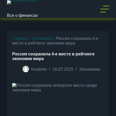
П
е
р
Все о финансах
е
й
т
и
к
Главная
-
Экономика
-
Россия сохранила 4-е
с
место в рейтинге экономик мира
у
т
Россия сохранила 4-е место в рейтинге
и
экономик мира
finadmin
16.07.2025
Экономика