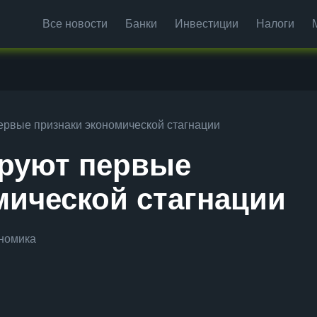
Все новости
Банки
Инвестиции
Налоги
ервые признаки экономической стагнации
ируют первые
мической стагнации
номика