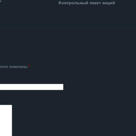
ь
Контрольный пакет акций
поля помечены
*