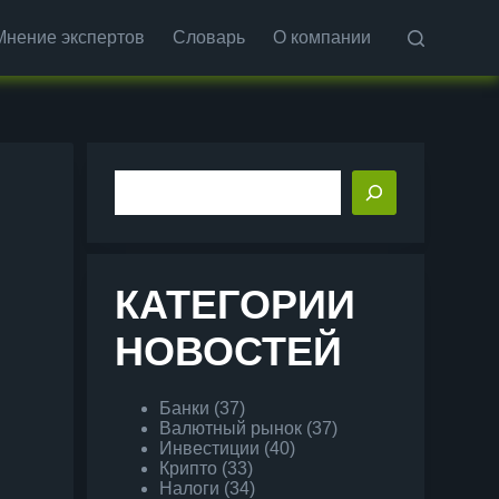
Мнение экспертов
Словарь
О компании
Поиск
КАТЕГОРИИ
НОВОСТЕЙ
Банки
(37)
Валютный рынок
(37)
Инвестиции
(40)
Крипто
(33)
Налоги
(34)