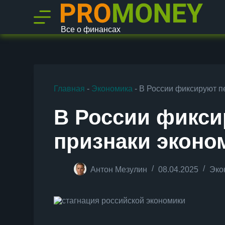
П
е
р
Все о финансах
е
й
т
и
к
с
Главная
-
Экономика
-
В России фиксируют п
у
т
и
В России фикс
признаки эконо
Антон Мезулин
08.04.2025
Эко