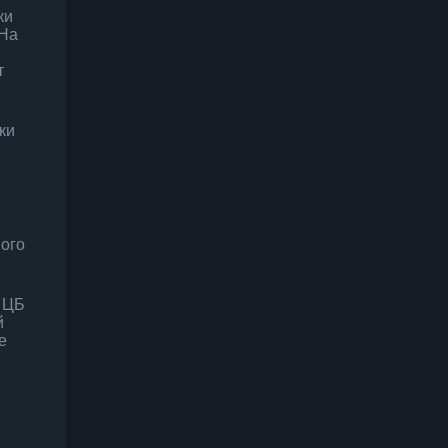
ки
 На
т
ки
ного
й ЦБ
й
е