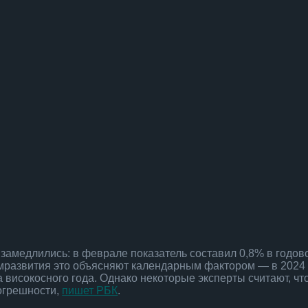
 замедлились: в феврале показатель составил 0,8% в годов
мразвития это объясняют календарным фактором — в 2024
 високосного года. Однако некоторые эксперты считают, чт
погрешности,
пишет РБК
.