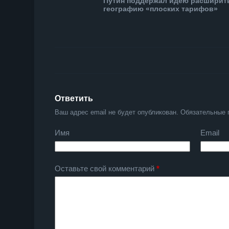
Путин поддержал идею расширит
географию «плоских тарифов»
Ответить
Ваш адрес email не будет опубликован.
Обязательные 
Имя
Email
Оставьте свой комментарий
*