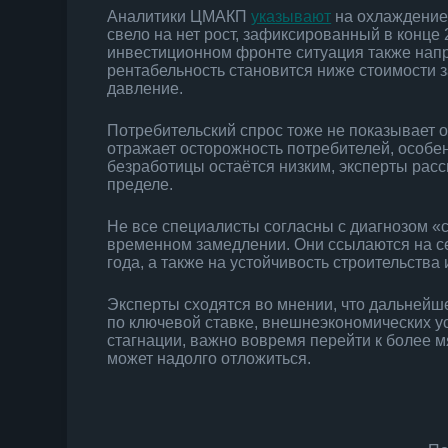
Аналитики ЦМАКП
указывают
на охлаждение
свело на нет рост, зафиксированный в конце 
инвестиционном фронте ситуация также напря
рентабельность становится ниже стоимости з
давление.
Потребительский спрос тоже не показывает 
отражает осторожность потребителей, особе
безработицы остаётся низким, эксперты рассм
пределе.
Не все специалисты согласны с диагнозом «с
временном замедлении. Они ссылаются на се
года, а также на устойчивость строительств
Эксперты сходятся во мнении, что дальнейш
по ключевой ставке, внешнеэкономических у
стагнации, важно вовремя перейти к более 
может надолго отложиться.