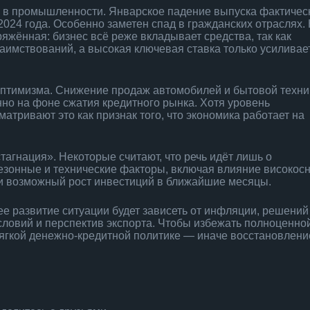
 в промышленности. Январское падение выпуска фактичес
2024 года. Особенно заметен спад в гражданских отраслях.
жённая: бизнес всё реже вкладывает средства, так как
аимствований, а высокая ключевая ставка только усиливае
оптимизма. Снижение продаж автомобилей и бытовой техни
нно на фоне сжатия кредитного рынка. Хотя уровень
атривают это как признак того, что экономика работает на
тагнация». Некоторые считают, что речь идёт лишь о
зонные и технические факторы, включая влияние високос
а и возможный рост инвестиций в ближайшие месяцы.
ее развитие ситуации будет зависеть от инфляции, решени
словий и перспектив экспорта. Чтобы избежать полноценно
мягкой денежно-кредитной политике — иначе восстановлени