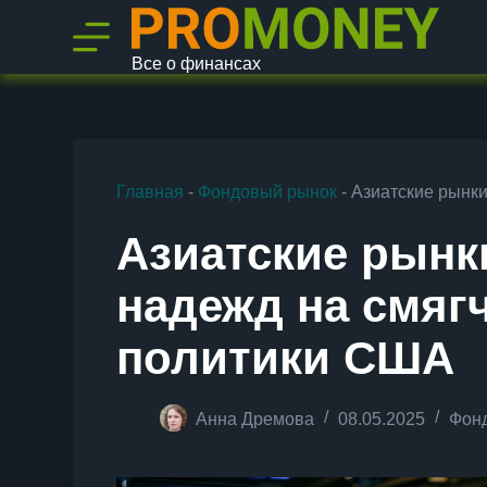
П
е
р
Все о финансах
е
й
т
и
к
с
Главная
-
Фондовый рынок
-
Азиатские рынки
у
т
и
Азиатские рынк
надежд на смяг
политики США
Анна Дремова
08.05.2025
Фон