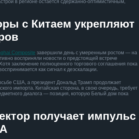
астрой в регионе остаётся сдержанно-оптимистичным,
оры с Китаем укрепляют
ров
ghai Composite
завершили день с умеренным ростом — на
итивно восприняли новости о предстоящей встрече
отя заключение полноценного торгового соглашения пока
оспринимается как сигнал к деэскалации.
росьбе США, а президент Дональд Трамп продолжает
кого импорта. Китайская сторона, в свою очередь, требует
едметного диалога — позиция, которую Белый дом пока
ектор получает импульс
ША