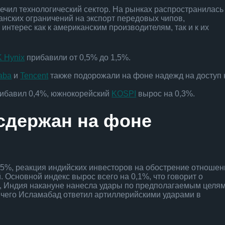
печил технологический сектор. На рынках распространилась
нских ограничений на экспорт передовых чипов,
интерес как к американским производителям, так и к их
 Hynix
прибавили от 0,5% до 1,5%.
aba
и
Tencent
также подорожали на фоне надежд на доступ 
ибавил 0,4%, южнокорейский
KOSPI
вырос на 0,3%.
сдержан на фоне
0,5%, реакция индийских инвесторов на обострение отноше
 Основной индекс вырос всего на 0,1%, что говорит о
, Индия накануне нанесла удары по предполагаемым целя
е чего Исламабад ответил артиллерийскими ударами в