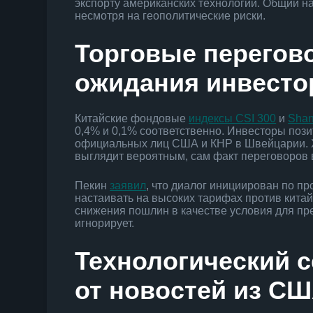
экспорту американских технологий. Общий н
несмотря на геополитические риски.
Торговые перегов
ожидания инвесто
Китайские фондовые
индексы CSI 300
и
Shan
0,4% и 0,1% соответственно. Инвесторы поз
официальных лиц США и КНР в Швейцарии. Х
выглядит вероятным, сам факт переговоров в
Пекин
заявил
, что диалог инициирован по п
настаивать на высоких тарифах против китайс
снижения пошлин в качестве условия для пр
игнорирует.
Технологический с
от новостей из С