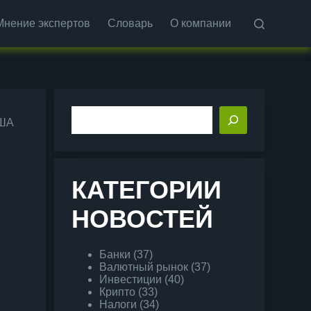
Мнение экспертов
Словарь
О компании
Поиск
США
КАТЕГОРИИ
НОВОСТЕЙ
Банки
(37)
Валютный рынок
(37)
Инвестиции
(40)
Крипто
(33)
Налоги
(34)