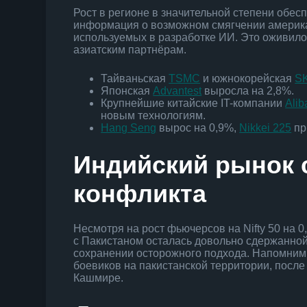
Рост в регионе в значительной степени обес
информация о возможном смягчении америка
используемых в разработке ИИ. Это оживило 
азиатским партнёрам.
Тайваньская
TSMC
и южнокорейская
SK
Японская
Advantest
выросла на 2,8%.
Крупнейшие китайские IT-компании
Alib
новым технологиям.
Hang Seng
вырос на 0,9%,
Nikkei 225
пр
Индийский рынок 
конфликта
Несмотря на рост фьючерсов на Nifty 50 на 
с Пакистаном осталась довольно сдержанной.
сохранении осторожного подхода. Напомним
боевиков на пакистанской территории, посл
Кашмире.